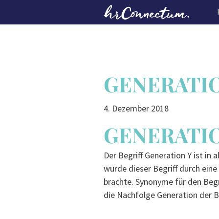
Skip
to
main
content
GENERATIO
4. Dezember 2018
GENERATIO
Der Begriff Generation Y ist i
wurde dieser Begriff durch eine
brachte. Synonyme für den Begr
die Nachfolge Generation der 