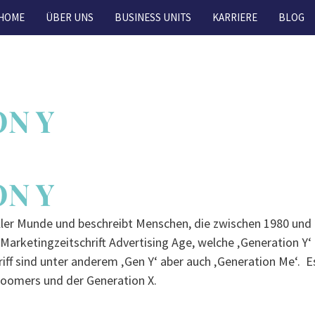
HOME
ÜBER UNS
BUSINESS UNITS
KARRIERE
BLOG
N Y
N Y
n aller Munde und beschreibt Menschen, die zwischen 1980 un
 Marketingzeitschrift Advertising Age, welche ‚Generation Y‘
iff sind unter anderem ‚Gen Y‘ aber auch ‚Generation Me‘. E
Boomers und der Generation X.