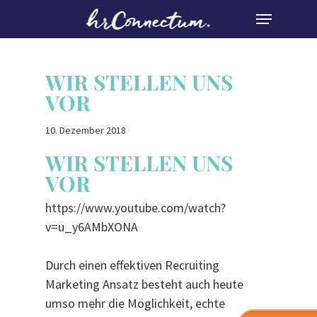
Skip
MENU
to
Close
main
Menu
content
WIR STELLEN UNS
VOR
10. Dezember 2018
WIR STELLEN UNS
VOR
https://www.youtube.com/watch?
v=u_y6AMbXONA
Durch einen effektiven Recruiting
Marketing Ansatz besteht auch heute
umso mehr die Möglichkeit, echte