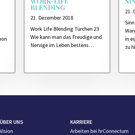
WORK-LIFE
SI
BLENDING
21.
21. Dezember 2018
Sin
Work Life Blending Türchen 23
Waru
Wie kann man das Freudige und
chon
in e
Nervige im Leben bestens…
zu h
ÜBER UNS
KARRIERE
Vision
Arbeiten bei hrConnectum