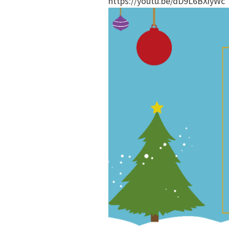
https://youtu.be/dD9L6BXiyWc