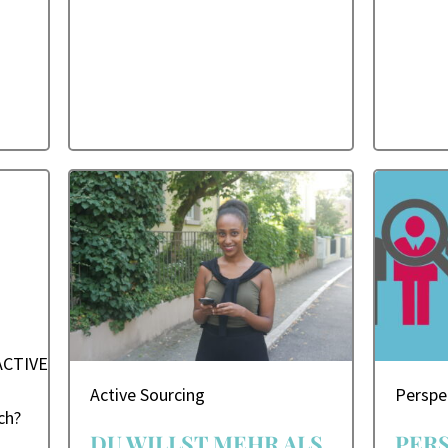
ACTIVE
Active Sourcing
Perspe
ch?
DU WILLST MEHR ALS
PER