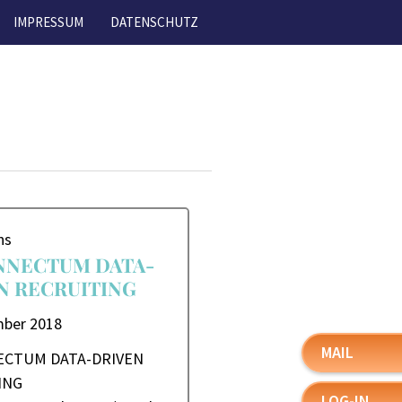
IMPRESSUM
DATENSCHUTZ
ns
NECTUM DATA-
N RECRUITING
mber 2018
MAIL
CTUM DATA-DRIVEN
ING
LOG-IN