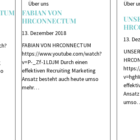
Über uns
Über u
CTUM
FABIAN VON
UNSE
HRCONNECTUM
HRC
13. Dezember 2018
13. De
FABIAN VON HRCONNECTUM
ch?
UNSER
https://www.youtube.com/watch?
HRCO
v=P-_Zf-1LDJM Durch einen
g
https:
effektiven Recruiting Marketing
so
v=hghW
Ansatz besteht auch heute umso
effekt
mehr…
Ansatz
umso