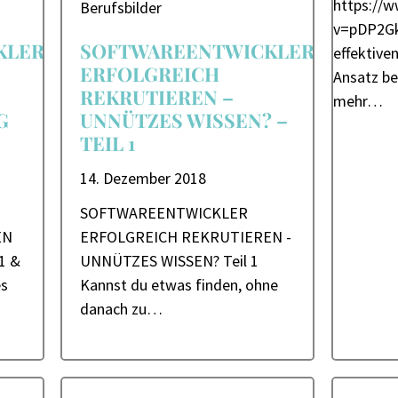
https://
Berufsbilder
v=pDP2Gk
KLER
SOFTWAREENTWICKLER
effektive
ERFOLGREICH
Ansatz b
REKRUTIEREN –
mehr…
G
UNNÜTZES WISSEN? –
TEIL 1
14. Dezember 2018
SOFTWAREENTWICKLER
EN
ERFOLGREICH REKRUTIEREN -
1 &
UNNÜTZES WISSEN? Teil 1​
s
Kannst du etwas finden, ohne
danach zu…