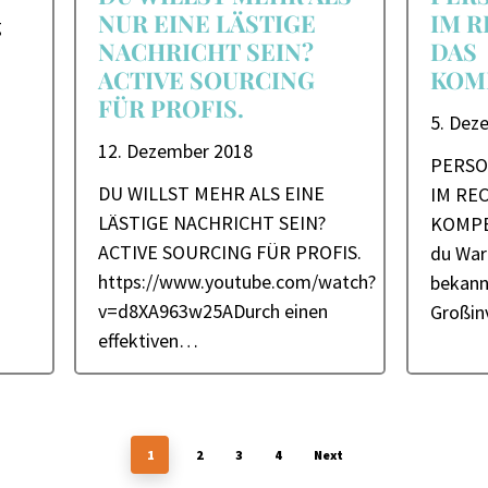
NUR EINE LÄSTIGE
IM R
g
NACHRICHT SEIN?
DAS
ACTIVE SOURCING
KOM
FÜR PROFIS.
5. Dez
12. Dezember 2018
PERSO
DU WILLST MEHR ALS EINE
IM RE
LÄSTIGE NACHRICHT SEIN?
KOMPE
ACTIVE SOURCING FÜR PROFIS.
du Warr
https://www.youtube.com/watch?
bekann
v=d8XA963w25ADurch einen
Großin
effektiven…
1
2
3
4
Next