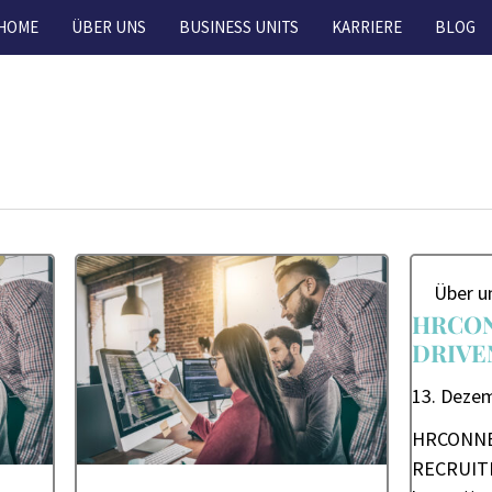
HOME
ÜBER UNS
BUSINESS UNITS
KARRIERE
BLOG
Über u
HRCON
DRIVE
13. Deze
HRCONNE
RECRUIT