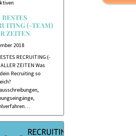
ktiven
 BESTES
UITING (-TEAM)
R ZEITEN
ember 2018
ESTES RECRUITING (-
 ALLER ZEITEN Was
dein Recruiting so
eich?
nausschreibungen,
ungseingänge,
hlverfahren…