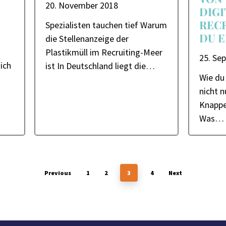
20. November 2018
DIGI
REC
Spezialisten tauchen tief Warum
DU 
die Stellenanzeige der
Plastikmüll im Recruiting-Meer
25. Se
ich
ist In Deutschland liegt die…
Wie du 
nicht n
Knappe 
Was…
Previous
1
2
3
4
Next