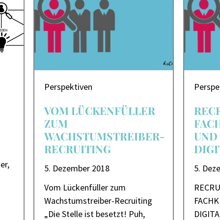
Perspektiven
Perspe
VOM LÜCKENFÜLLER
RECR
ZUM
FAC
WACHSTUMSTREIBER-
UND
RECRUITING
DIGI
er,
5. Dezember 2018
5. Dez
Vom Lückenfüller zum
RECRU
Wachstumstreiber-Recruiting
FACHK
„Die Stelle ist besetzt! Puh,
DIGIT