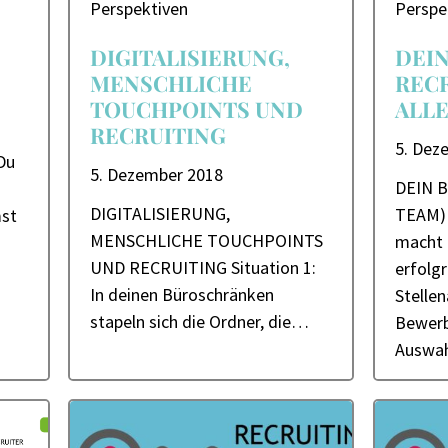
Perspektiven
Perspe
DIGITALISIERUNG,
DEIN
MENSCHLICHE
RECR
TOUCHPOINTS UND
ALLE
RECRUITING
5. Dez
Du
5. Dezember 2018
DEIN B
DIGITALISIERUNG,
TEAM)
mst
MENSCHLICHE TOUCHPOINTS
macht 
UND RECRUITING Situation 1:
erfolgr
In deinen Büroschränken
Stelle
stapeln sich die Ordner, die…
Bewerb
Auswa