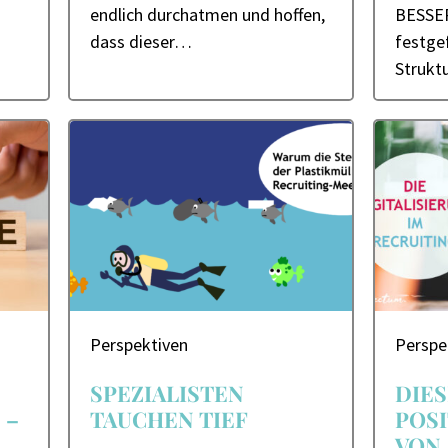
endlich durchatmen und hoffen,
BESSER
dass dieser…
festgef
Strukt
Perspektiven
Perspe
SPEZIALISTEN
DIES
 –
TAUCHEN TIEF
POSI
VON