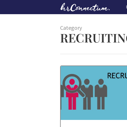
Skip
to
main
content
Category
RECRUITIN