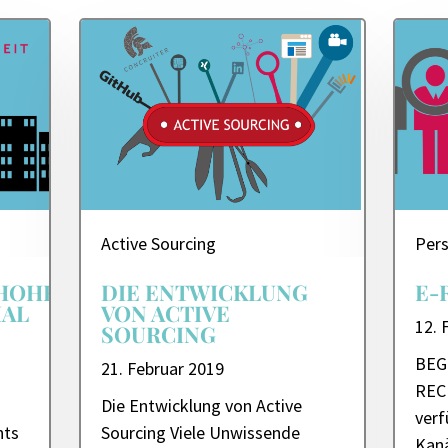
Active Sourcing
Pers
HOHEIT
DIE ENTWICKLUNG
E-
IAL
VON ACTIVE
12. 
SOURCING
BEG
21. Februar 2019
REC
Die Entwicklung von Active
verf
nts
Sourcing Viele Unwissende
Kanä