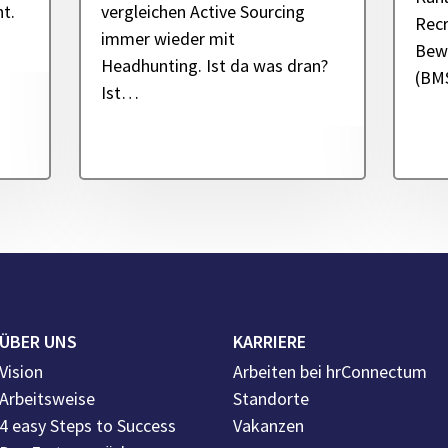
t.
vergleichen Active Sourcing
Recr
immer wieder mit
Bew
Headhunting. Ist da was dran?
(BM
Ist…
ÜBER UNS
KARRIERE
Vision
Arbeiten bei hrConnectum
Arbeitsweise
Standorte
4 easy Steps to Success
Vakanzen