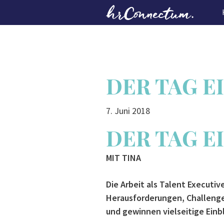
Skip
to
main
content
DER TAG E
7. Juni 2018
DER TAG E
MIT TINA
Die Arbeit als Talent Executiv
Herausforderungen, Challenges 
und gewinnen vielseitige Einb