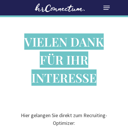
Skip
MENU
to
Close
main
Menu
content
VIELEN DANK
FÜR IHR
INTERESSE
Hier gelangen Sie direkt zum Recruiting-
Optimizer: