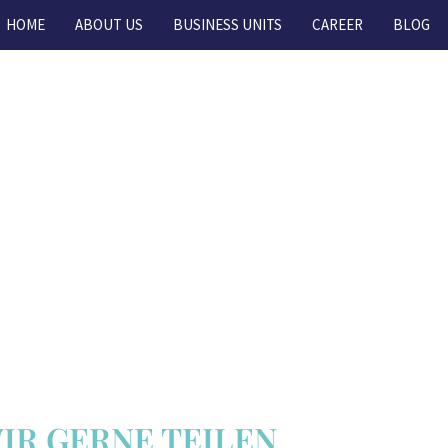
HOME
ABOUT US
BUSINESS UNITS
CAREER
BLOG
WIR GERNE TEILEN