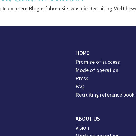
 In unserem Blog erfahren Sie, was die Recruiting-Welt bewe
nen und erhalten hilfreiche Tipps und Tricks für noch smart
HOME
Promise of success
Mode of operation
Press
FAQ
Recruiting reference book
ABOUT US
Vision
Mode of operation